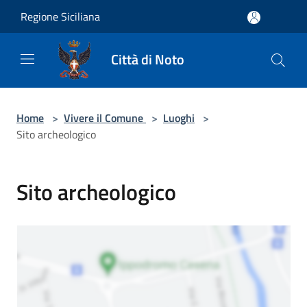
Salta al contenuto principale
Regione Siciliana
Città di Noto
Home
>
Vivere il Comune
>
Luoghi
>
Sito archeologico
Sito archeologico