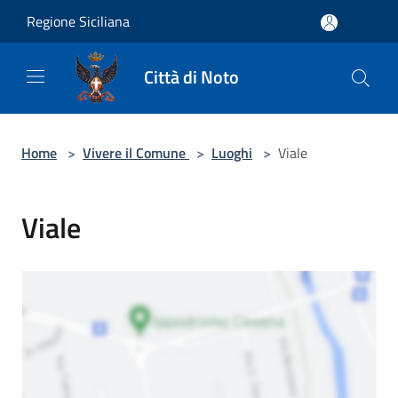
Salta al contenuto principale
Regione Siciliana
Città di Noto
Home
>
Vivere il Comune
>
Luoghi
>
Viale
Viale