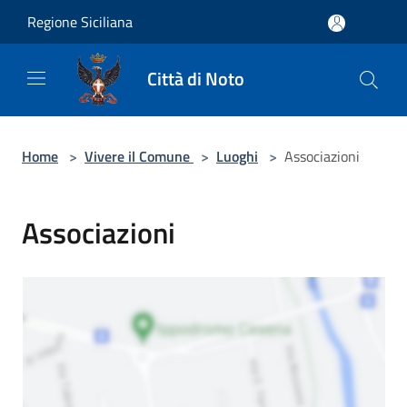
Salta al contenuto principale
Regione Siciliana
Città di Noto
Home
>
Vivere il Comune
>
Luoghi
>
Associazioni
Associazioni