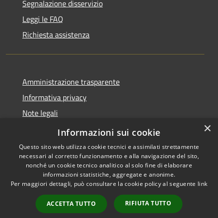
Segnalazione disservizio
Leggi le FAQ
Richiesta assistenza
Amministrazione trasparente
Informativa privacy
Note legali
×
Dichiarazione di accessibilità
Informazioni sui cookie
Questo sito web utilizza cookie tecnici e assimilati strettamente
necessari al corretto funzionamento e alla navigazione del sito,
nonché un cookie tecnico analitico al solo fine di elaborare
informazioni statistiche, aggregate e anonime.
RSS
Copyright © 2026 • Città di
Per maggiori dettagli, può consultare la cookie policy al seguente
link
Accessibilità
Noto • Powered by
Privacy
Municipium
Accesso
•
RIFIUTA TUTTO
ACCETTA TUTTO
Cookie
redazione