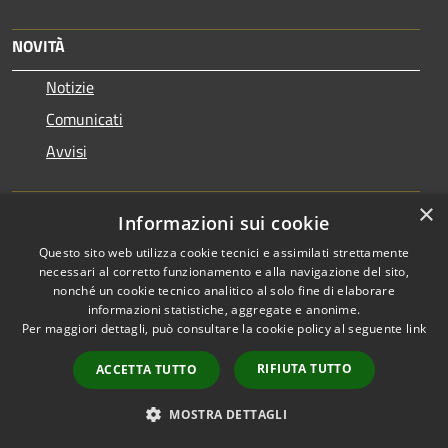
NOVITÀ
Notizie
Comunicati
Avvisi
VIVERE IL COMUNE
×
Informazioni sui cookie
Luoghi
Questo sito web utilizza cookie tecnici e assimilati strettamente
Eventi
necessari al corretto funzionamento e alla navigazione del sito,
nonché un cookie tecnico analitico al solo fine di elaborare
informazioni statistiche, aggregate e anonime.
CONTATTI
Per maggiori dettagli, può consultare la cookie policy al seguente
link
RIFIUTA TUTTO
ACCETTA TUTTO
Comune di Noto
Piazza Municipio, 1, 96017 Noto SR
MOSTRA DETTAGLI
Codice Fiscale: 00195880893