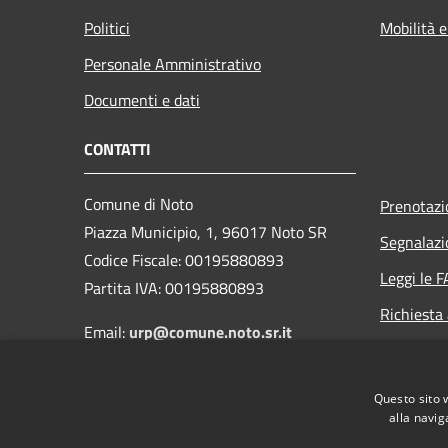
Politici
Mobilità e
Personale Amministrativo
Documenti e dati
CONTATTI
Comune di Noto
Prenotaz
Piazza Municipio, 1, 96017 Noto SR
Segnalazi
Codice Fiscale: 00195880893
Leggi le 
Partita IVA: 00195880893
Richiesta
Email:
urp@comune.noto.sr.it
PEC:
protocollo@comunenoto.legalmail.it
Questo sito 
Centralino Unico:
0931896911
alla navig