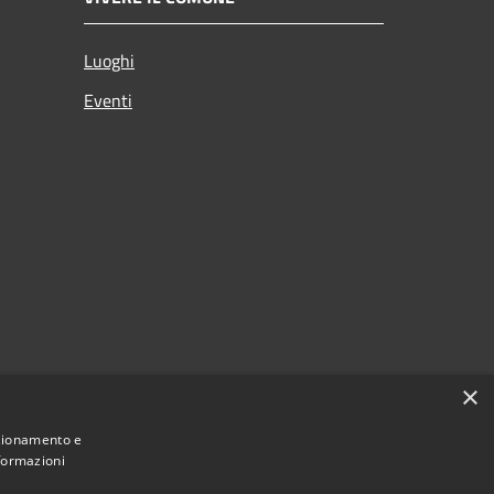
Luoghi
Eventi
×
nzionamento e
nformazioni