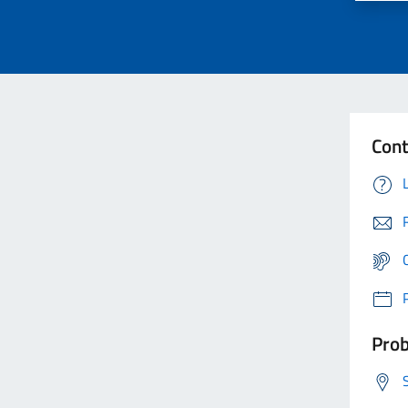
Cont
Prob