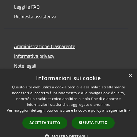
Leggi le FAQ
Richiesta assistenza
Amministrazione trasparente
Informativa privacy
Note legali
×
Dichiarazione di accessibilità
Informazioni sui cookie
Questo sito web utilizza cookie tecnici e assimilati strettamente
necessari al corretto funzionamento e alla navigazione del sito,
nonché un cookie tecnico analitico al solo fine di elaborare
informazioni statistiche, aggregate e anonime.
RSS
Copyright © 2026 • Città di
Per maggiori dettagli, può consultare la cookie policy al seguente
link
Accessibilità
Noto • Powered by
Privacy
Municipium
Accesso
•
RIFIUTA TUTTO
ACCETTA TUTTO
Cookie
redazione
Mappa del sito
MOSTRA DETTAGLI