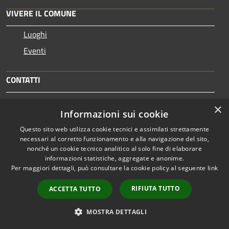
VIVERE IL COMUNE
Luoghi
Eventi
CONTATTI
Comune di Noto
×
Informazioni sui cookie
Piazza Municipio, 1, 96017 Noto SR
Questo sito web utilizza cookie tecnici e assimilati strettamente
Codice Fiscale: 00195880893
necessari al corretto funzionamento e alla navigazione del sito,
Partita IVA: 00195880893
nonché un cookie tecnico analitico al solo fine di elaborare
informazioni statistiche, aggregate e anonime.
Email:
urp@comune.noto.sr.it
Per maggiori dettagli, può consultare la cookie policy al seguente
link
PEC:
protocollo@comunenoto.legalmail.it
RIFIUTA TUTTO
ACCETTA TUTTO
Centralino Unico:
0931896911
MOSTRA DETTAGLI