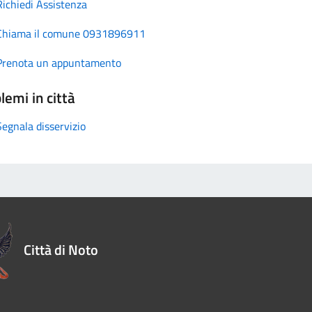
Richiedi Assistenza
Chiama il comune 0931896911
Prenota un appuntamento
lemi in città
Segnala disservizio
Città di Noto