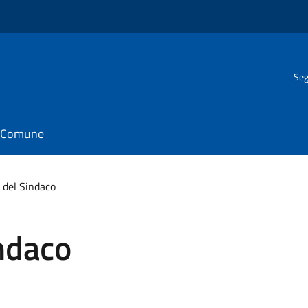
Seg
il Comune
 del Sindaco
ndaco