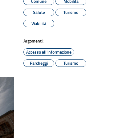
Comune
Mobilità
Salute
Turismo
Viabilità
Argomenti:
Accesso all'informazione
Parcheggi
Turismo