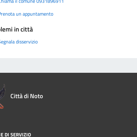
Chiama il comune 0931896911
Prenota un appuntamento
lemi in città
Segnala disservizio
Città di Noto
E DI SERVIZIO