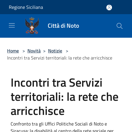
Salta al contenuto principale
Regione Siciliana
Città di Noto
Home
>
Novità
>
Notizie
>
Incontri tra Servizi territoriali: la rete che arricchisce
Incontri tra Servizi
territoriali: la rete che
arricchisce
Confronto tra gli Uffici Politiche Sociali di Noto e
Siracusa: la disabilità al centro della rete sociale per