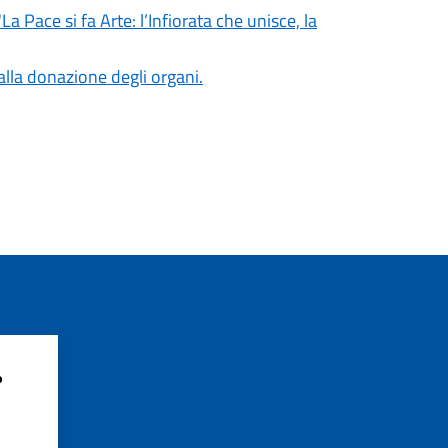
 Pace si fa Arte: l’Infiorata che unisce, la
 alla donazione degli organi.
?