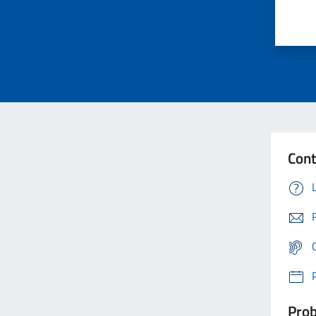
Cont
Prob