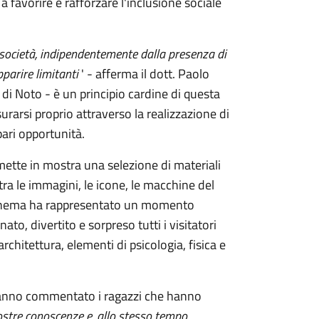
 favorire e rafforzare l'inclusione sociale
la società, indipendentemente dalla presenza di
pparire limitanti
' - afferma il dott. Paolo
 di Noto - è un principio cardine di questa
urarsi proprio attraverso la realizzazione di
pari opportunità.
ette in mostra una selezione di materiali
ra le immagini, le icone, le macchine del
 Cinema ha rappresentato un momento
ato, divertito e sorpreso tutti i visitatori
architettura, elementi di psicologia, fisica e
- hanno commentato i ragazzi che hanno
nostre conoscenze e, allo stesso tempo,