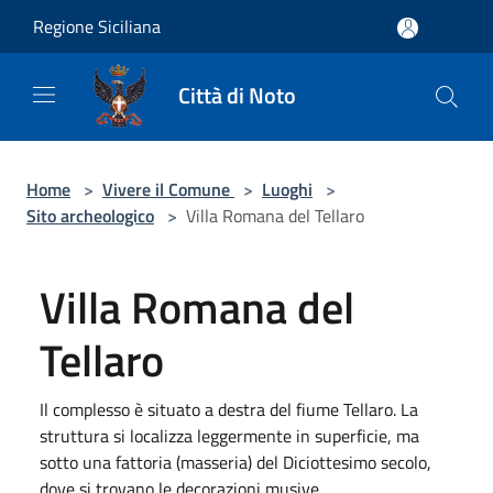
Salta al contenuto principale
Regione Siciliana
Città di Noto
Home
>
Vivere il Comune
>
Luoghi
>
Sito archeologico
>
Villa Romana del Tellaro
Villa Romana del
Tellaro
Il complesso è situato a destra del fiume Tellaro. La
struttura si localizza leggermente in superficie, ma
sotto una fattoria (masseria) del Diciottesimo secolo,
dove si trovano le decorazioni musive.