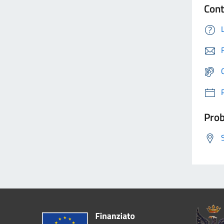
Cont
Prob