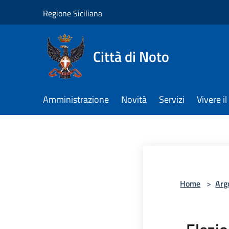
Salta al contenuto principale
Regione Siciliana
Città di Noto
Amministrazione
Novità
Servizi
Vivere 
Home
>
Arg