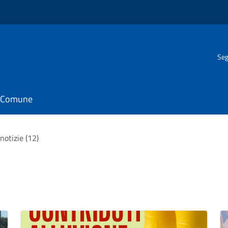
Seg
il Comune
 notizie (12)