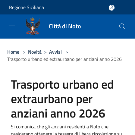
Salta al contenuto principale
Regione Siciliana
Città di Noto
Home
>
Novità
>
Avvisi
>
Trasporto urbano ed extraurbano per anziani anno 2026
Trasporto urbano ed
extraurbano per
anziani anno 2026
Si comunica che gli anziani residenti a Noto che
desiderano ottenere la tessera di libera circolazione su