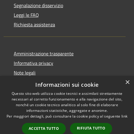
Segnalazione disservizio
Leggi le FAQ
Richiesta assistenza
Amministrazione trasparente
Informativa privacy
Note legali
×
Dichiarazione di accessibilità
Informazioni sui cookie
Questo sito web utilizza cookie tecnici e assimilati strettamente
necessari al corretto funzionamento e alla navigazione del sito,
nonché un cookie tecnico analitico al solo fine di elaborare
informazioni statistiche, aggregate e anonime.
RSS
Copyright © 2026 • Città di
Per maggiori dettagli, può consultare la cookie policy al seguente
link
Accessibilità
Noto • Powered by
Privacy
Municipium
Accesso
•
RIFIUTA TUTTO
ACCETTA TUTTO