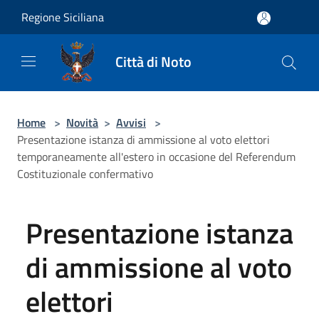
Salta al contenuto principale
Regione Siciliana
Città di Noto
Home
>
Novità
>
Avvisi
>
Presentazione istanza di ammissione al voto elettori
temporaneamente all'estero in occasione del Referendum
Costituzionale confermativo
Presentazione istanza
di ammissione al voto
elettori