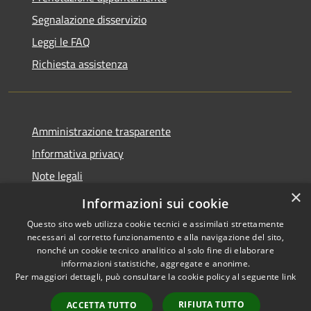
Segnalazione disservizio
Leggi le FAQ
Richiesta assistenza
Amministrazione trasparente
Informativa privacy
Note legali
×
Dichiarazione di accessibilità
Informazioni sui cookie
Questo sito web utilizza cookie tecnici e assimilati strettamente
necessari al corretto funzionamento e alla navigazione del sito,
nonché un cookie tecnico analitico al solo fine di elaborare
informazioni statistiche, aggregate e anonime.
RSS
Copyright © 2026 • Città di
Per maggiori dettagli, può consultare la cookie policy al seguente
link
Accessibilità
Noto • Powered by
Privacy
Municipium
Accesso
•
RIFIUTA TUTTO
ACCETTA TUTTO