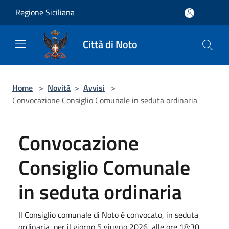
Salta al contenuto principale
Regione Siciliana
Città di Noto
Home
>
Novità
>
Avvisi
>
Convocazione Consiglio Comunale in seduta ordinaria
Convocazione
Consiglio Comunale
in seduta ordinaria
Il Consiglio comunale di Noto è convocato, in seduta
ordinaria, per il giorno 5 giugno 2026, alle ore 18:30