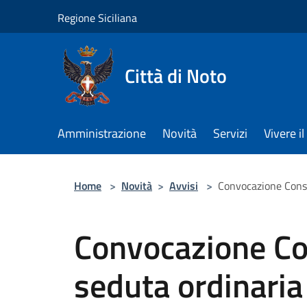
Salta al contenuto principale
Regione Siciliana
Città di Noto
Amministrazione
Novità
Servizi
Vivere 
Home
>
Novità
>
Avvisi
>
Convocazione Consi
Convocazione Co
seduta ordinaria