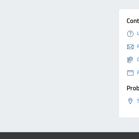
Cont
Prob