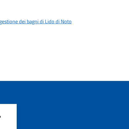
gestione dei bagni di Lido di Noto
?