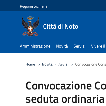
Salta al contenuto principale
Regione Siciliana
Città di Noto
Amministrazione
Novità
Servizi
Vivere 
Home
>
Novità
>
Avvisi
>
Convocazione Consi
Convocazione Co
seduta ordinaria