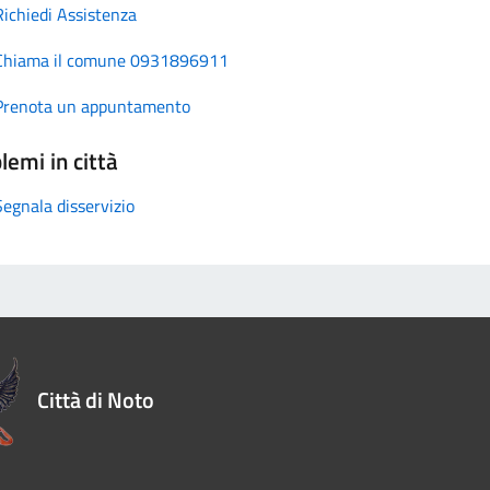
Richiedi Assistenza
Chiama il comune 0931896911
Prenota un appuntamento
lemi in città
Segnala disservizio
Città di Noto