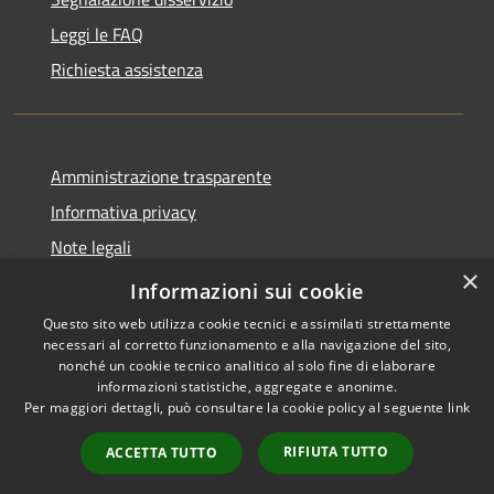
Leggi le FAQ
Richiesta assistenza
Amministrazione trasparente
Informativa privacy
Note legali
×
Dichiarazione di accessibilità
Informazioni sui cookie
Questo sito web utilizza cookie tecnici e assimilati strettamente
necessari al corretto funzionamento e alla navigazione del sito,
nonché un cookie tecnico analitico al solo fine di elaborare
informazioni statistiche, aggregate e anonime.
RSS
Copyright © 2026 • Città di
Per maggiori dettagli, può consultare la cookie policy al seguente
link
Accessibilità
Noto • Powered by
Privacy
Municipium
Accesso
•
RIFIUTA TUTTO
ACCETTA TUTTO
Cookie
redazione