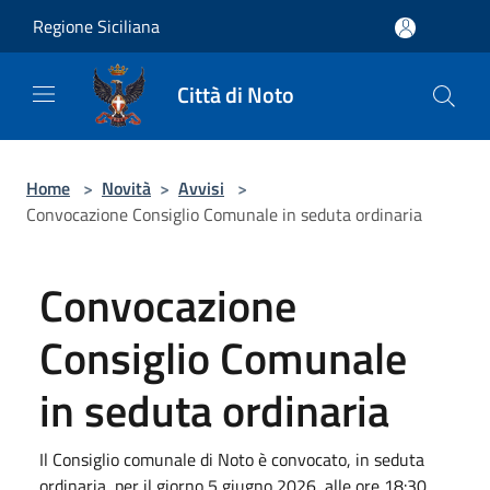
Salta al contenuto principale
Regione Siciliana
Città di Noto
Home
>
Novità
>
Avvisi
>
Convocazione Consiglio Comunale in seduta ordinaria
Convocazione
Consiglio Comunale
in seduta ordinaria
Il Consiglio comunale di Noto è convocato, in seduta
ordinaria, per il giorno 5 giugno 2026, alle ore 18:30