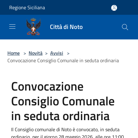
Salta al contenuto principale
Regione Siciliana
Città di Noto
Home
>
Novità
>
Avvisi
>
Convocazione Consiglio Comunale in seduta ordinaria
Convocazione
Consiglio Comunale
in seduta ordinaria
Il Consiglio comunale di Noto è convocato, in seduta
ordinario, per il giorno 28 maggio 2026, alle ore 11:00.