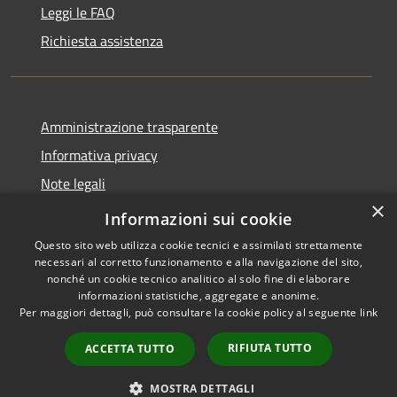
Leggi le FAQ
Richiesta assistenza
Amministrazione trasparente
Informativa privacy
Note legali
×
Dichiarazione di accessibilità
Informazioni sui cookie
Questo sito web utilizza cookie tecnici e assimilati strettamente
necessari al corretto funzionamento e alla navigazione del sito,
nonché un cookie tecnico analitico al solo fine di elaborare
informazioni statistiche, aggregate e anonime.
RSS
Copyright © 2026 • Città di
Per maggiori dettagli, può consultare la cookie policy al seguente
link
Accessibilità
Noto • Powered by
Privacy
Municipium
Accesso
•
RIFIUTA TUTTO
ACCETTA TUTTO
Cookie
redazione
Mappa del sito
MOSTRA DETTAGLI