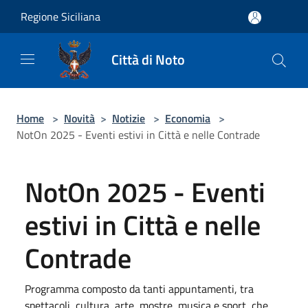
Salta al contenuto principale
Regione Siciliana
Città di Noto
Home
>
Novità
>
Notizie
>
Economia
>
NotOn 2025 - Eventi estivi in Città e nelle Contrade
NotOn 2025 - Eventi
estivi in Città e nelle
Contrade
Programma composto da tanti appuntamenti, tra
spettacoli, cultura, arte, mostre, musica e sport, che