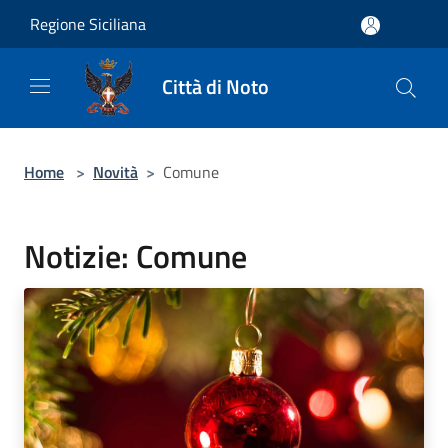
Salta al contenuto principale
Regione Siciliana
Città di Noto
Home
>
Novità
>
Comune
Notizie: Comune