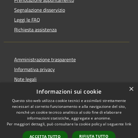
Prenotazione appuntamento
Segnalazione disservizio
Leggi le FAQ
Richiesta assistenza
Amministrazione trasparente
Informativa privacy
Note legali
×
Dichiarazione di accessibilità
Informazioni sui cookie
Questo sito web utilizza cookie tecnici e assimilati strettamente
necessari al corretto funzionamento e alla navigazione del sito,
nonché un cookie tecnico analitico al solo fine di elaborare
informazioni statistiche, aggregate e anonime.
RSS
Copyright © 2026 • Città di
Per maggiori dettagli, può consultare la cookie policy al seguente
link
Accessibilità
Noto • Powered by
Privacy
Municipium
Accesso
•
RIFIUTA TUTTO
ACCETTA TUTTO