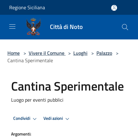
Salta al contenuto principale
Regione Siciliana
Città di Noto
Home
>
Vivere il Comune
>
Luoghi
>
Palazzo
>
Cantina Sperimentale
Cantina Sperimentale
Luogo per eventi pubblici
Condividi
Vedi azioni
Argomenti: