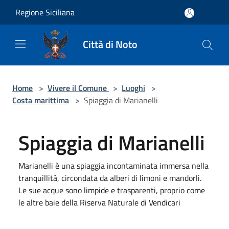
Salta al contenuto principale
Regione Siciliana
Città di Noto
Home
>
Vivere il Comune
>
Luoghi
>
Costa marittima
>
Spiaggia di Marianelli
Spiaggia di Marianelli
Marianelli è una spiaggia incontaminata immersa nella
tranquillità, circondata da alberi di limoni e mandorli.
Le sue acque sono limpide e trasparenti, proprio come
le altre baie della Riserva Naturale di Vendicari