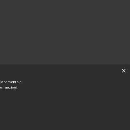
×
nzionamento e
nformazioni
Municipium
Accesso redazione
tà di Noto • Powered by
•