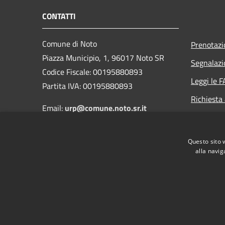
CONTATTI
Comune di Noto
Prenotaz
Piazza Municipio, 1, 96017 Noto SR
Segnalazi
Codice Fiscale: 00195880893
Leggi le 
Partita IVA: 00195880893
Richiesta
Email:
urp@comune.noto.sr.it
PEC:
protocollo@comunenoto.legalmail.it
Questo sito 
Centralino Unico:
0931896911
alla navig
RSS
Accessibilità
Privacy
Cookie
Mappa de