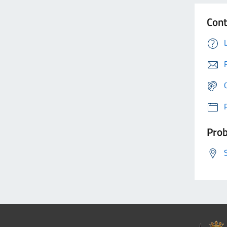
Cont
Prob