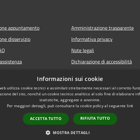
ione appuntamento
Amministrazione trasparente
one disservizio
Informativa privacy
FAQ
Note legali
 assistenza
Dichiarazione di accessibilità
Informazioni sui cookie
web utilizza cookie tecnici e assimilati strettamente necessari al corretto fu
azione del sito, nonché un cookie tecnico analitico al solo fine di elaborare i
statistiche, aggregate e anonime.
Per maggiori dettagli, può consultare la cookie policy al seguente
link
RIFIUTA TUTTO
ACCETTA TUTTO
l sito
Copyright © 2026 • Cit
MOSTRA DETTAGLI