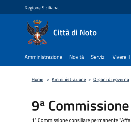
Salta al contenuto principale
Regione Siciliana
Città di Noto
Amministrazione
Novità
Servizi
Vivere 
Home
>
Amministrazione
>
Organi di governo
9ª Commissione
1ª Commissione consiliare permanente "Affa