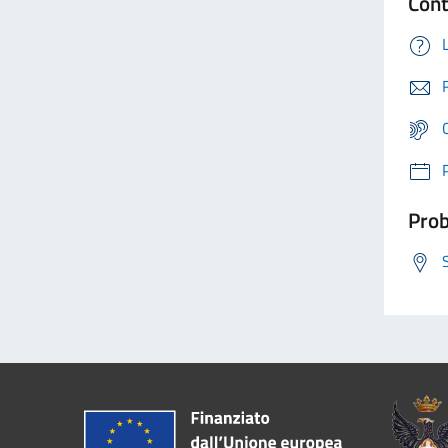
Cont
Prob