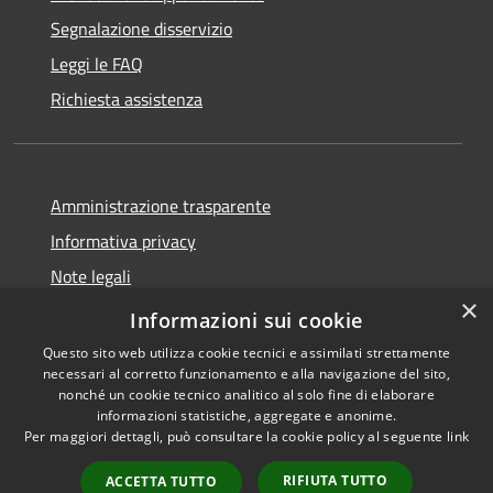
Segnalazione disservizio
Leggi le FAQ
Richiesta assistenza
Amministrazione trasparente
Informativa privacy
Note legali
×
Dichiarazione di accessibilità
Informazioni sui cookie
Questo sito web utilizza cookie tecnici e assimilati strettamente
necessari al corretto funzionamento e alla navigazione del sito,
nonché un cookie tecnico analitico al solo fine di elaborare
informazioni statistiche, aggregate e anonime.
RSS
Copyright © 2026 • Città di
Per maggiori dettagli, può consultare la cookie policy al seguente
link
Accessibilità
Noto • Powered by
Privacy
Municipium
Accesso
•
RIFIUTA TUTTO
ACCETTA TUTTO