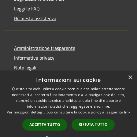
Leggi le FAQ
Richiesta assistenza
Amministrazione trasparente
Informativa privacy
Note legali
×
Dichiarazione di accessibilità
Informazioni sui cookie
Questo sito web utilizza cookie tecnici e assimilati strettamente
necessari al corretto funzionamento e alla navigazione del sito,
nonché un cookie tecnico analitico al solo fine di elaborare
informazioni statistiche, aggregate e anonime.
RSS
Copyright © 2026 • Città di
Per maggiori dettagli, può consultare la cookie policy al seguente
link
Accessibilità
Noto • Powered by
Privacy
Municipium
Accesso
•
RIFIUTA TUTTO
ACCETTA TUTTO
Cookie
redazione