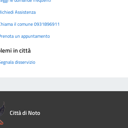
Richiedi Assistenza
Chiama il comune 0931896911
Prenota un appuntamento
lemi in città
Segnala disservizio
Città di Noto