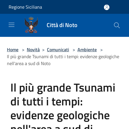
Salta al contenuto principale
Regione Siciliana
Città di Noto
Home
>
Novità
>
Comunicati
>
Ambiente
>
Il più grande Tsunami di tutti i tempi: evidenze geologiche
nell'area a sud di Noto
Il più grande Tsunami
di tutti i tempi:
evidenze geologiche
nell'area a sud di