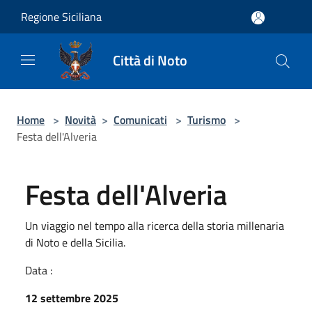
Salta al contenuto principale
Regione Siciliana
Città di Noto
Home
>
Novità
>
Comunicati
>
Turismo
>
Festa dell'Alveria
Festa dell'Alveria
Un viaggio nel tempo alla ricerca della storia millenaria
di Noto e della Sicilia.
Data :
12 settembre 2025