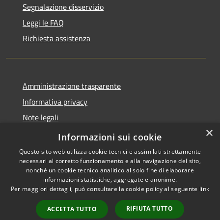
Segnalazione disservizio
Leggi le FAQ
Richiesta assistenza
Amministrazione trasparente
Informativa privacy
Note legali
×
Dichiarazione di accessibilità
Informazioni sui cookie
Questo sito web utilizza cookie tecnici e assimilati strettamente
necessari al corretto funzionamento e alla navigazione del sito,
nonché un cookie tecnico analitico al solo fine di elaborare
informazioni statistiche, aggregate e anonime.
RSS
Copyright © 2026 • Città di
Per maggiori dettagli, può consultare la cookie policy al seguente
link
Accessibilità
Noto • Powered by
Privacy
Municipium
Accesso
•
RIFIUTA TUTTO
ACCETTA TUTTO
Cookie
redazione