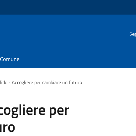
Seg
il Comune
ffido - Accogliere per cambiare un futuro
cogliere per
uro