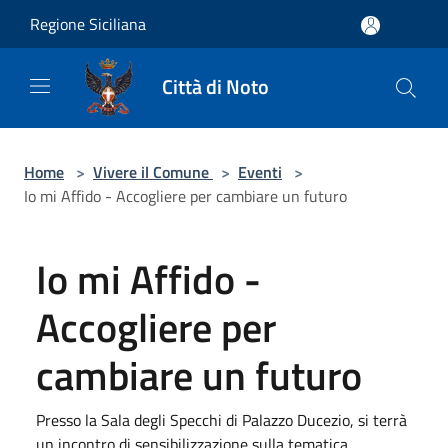
Salta al contenuto principale
Regione Siciliana
Città di Noto
Home
>
Vivere il Comune
>
Eventi
>
Io mi Affido - Accogliere per cambiare un futuro
Io mi Affido -
Accogliere per
cambiare un futuro
Presso la Sala degli Specchi di Palazzo Ducezio, si terrà
un incontro di sensibilizzazione sulla tematica