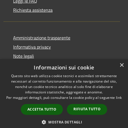
Leggi le FAQ
Richiesta assistenza
Amministrazione trasparente
Informativa privacy
Note legali
×
Dichiarazione di accessibilità
Informazioni sui cookie
Questo sito web utilizza cookie tecnici e assimilati strettamente
necessari al corretto funzionamento e alla navigazione del sito,
nonché un cookie tecnico analitico al solo fine di elaborare
informazioni statistiche, aggregate e anonime.
RSS
Copyright © 2026 • Città di
Per maggiori dettagli, può consultare la cookie policy al seguente
link
Accessibilità
Noto • Powered by
Privacy
Municipium
Accesso
•
RIFIUTA TUTTO
ACCETTA TUTTO
Cookie
redazione
Mappa del sito
MOSTRA DETTAGLI