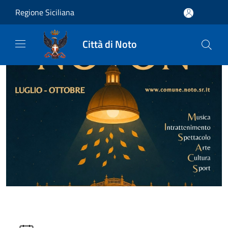
Salta al contenuto principale
Regione Siciliana
Città di Noto